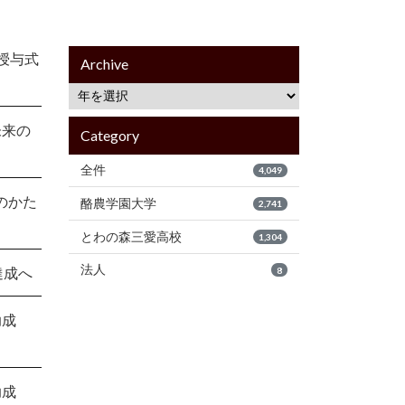
授与式
Archive
未来の
Category
全件
4,049
のかた
酪農学園大学
2,741
とわの森三愛高校
1,304
法人
達成へ
8
助成
助成