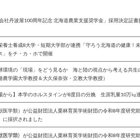
式会社丹波屋100周年記念 北海道農業支援奨学金」採用決定証書
栄養士養成8大学・短期大学部が連携「守ろう北海道の健康！
ス」をチ・カ・ホで開催
球環境の「現場」をどう見るか 海と陸の視点から考える共生
酪農学園大学教授＆大久保奈弥・立教大学教授）
場から】本学のホルスタインが8度目の分娩 生涯乳量10万㎏
獣医学類）が公益財団法人栗林育英学術財団の令和8年度研究
）に採択されました
（獣医学類）が公益財団法人栗林育英学術財団の令和8年度研究