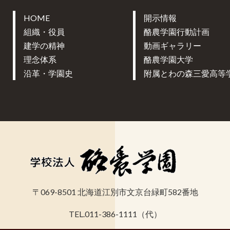
HOME
開示情報
組織・役員
酪農学園行動計画
建学の精神
動画ギャラリー
理念体系
酪農学園大学
沿革・学園史
附属とわの森三愛高等
〒069-8501 北海道江別市文京台緑町582番地
TEL.011-386-1111（代）