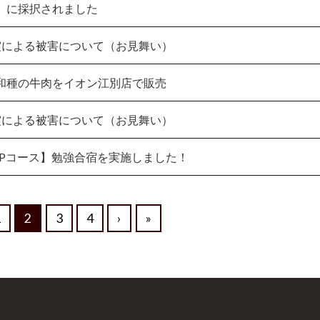
）に採択されました
震による被害について（お見舞い）
和種の牛肉をイオン江別店で販売
震による被害について（お見舞い）
UPコース】勉強合宿を実施しました！
1
2
3
4
›
»