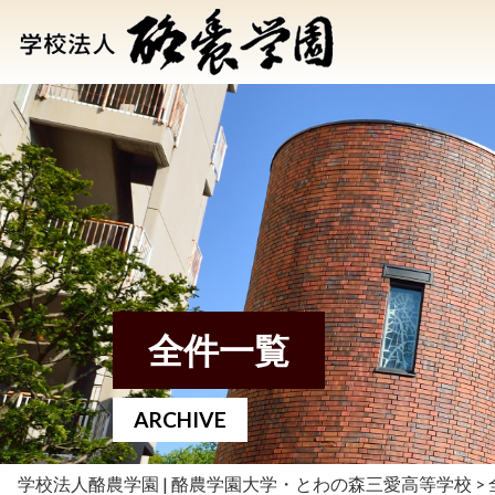
全件一覧
ARCHIVE
学校法人酪農学園 | 酪農学園大学・とわの森三愛高等学校
>