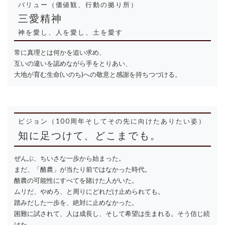
バリュー（価値観、行動の拠り所）
三愛精神
神を愛し、人を愛し、土を愛す
常に真理とは何かを追い求め、
互いの違いを認めながら手をとりあい、
大地が育む生命(いのち)への敬意と感謝を持ちつづける。
ビジョン（100周年そしてその先に向けたありたい姿）
知に足つけて、どこまでも。
ぜんぶ、ちいさな一歩から始まった。
まだ、「酪農」が当たり前ではなかった時代。
酪農の可能性にすべてを賭けた人がいた。
ムリだ、やめろ、と周りにどれだけ止められても。
踏みだした一歩を、絶対に止めなかった。
困難に試されて、人は成長し、そして希望は生まれる。そう信じ続
けた。