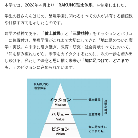
本学では、2026年４月より「
RAKUNO理念体系
」を制定しました。
学生の皆さんをはじめ、酪農学園に関わるすべての人が共有する価値観
や目指す方向を示したものです。
建学の精神である、「
健土健民
」と「
三愛精神
」をミッションとバリュ
ーに位置付け、酪農学園がこれまで大切にしてきた『地に足のついた実
学・実践』を未来に引き継ぎ、教育・研究・社会貢献すべてにおいて、
『知を積み重ねながら』未来をカイタクするために、次の一歩を踏み出
し続ける、私たちの決意と思い描く未来が「
知に足つけて、どこまで
も。
」のビジョンに込められています。