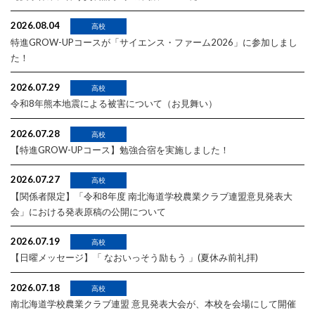
2026.08.04
高校
特進GROW-UPコースが「サイエンス・ファーム2026」に参加しまし
た！
2026.07.29
高校
令和8年熊本地震による被害について（お見舞い）
2026.07.28
高校
【特進GROW-UPコース】勉強合宿を実施しました！
2026.07.27
高校
【関係者限定】「令和8年度 南北海道学校農業クラブ連盟意見発表大
会」における発表原稿の公開について
2026.07.19
高校
【日曜メッセージ】「 なおいっそう励もう 」(夏休み前礼拝)
2026.07.18
高校
南北海道学校農業クラブ連盟 意見発表大会が、本校を会場にして開催