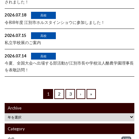
されました！
2026.07.18
高校
令和8年度 江別市ホルスタインショウに参加しました！
2026.07.15
高校
私立学校展のご案内
2026.07.14
高校
今夏、全国大会へ出場する部活動が江別市長や学校法人酪農学園理事長
を表敬訪問！
1
2
3
›
»
Archive
Category
全件
4,049